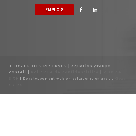
EMPLOIS
TOUS DROITS RÉSERVÉS | equation groupe
conseil |
Politique de confidentialité
|
Plan de
site
|
Développement web en collaboration avec :
Kioza
CD inc.