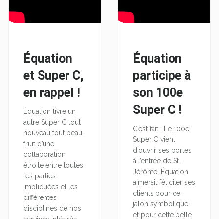
Équation
Équation
et Super C,
participe à
en rappel !
son 100e
Super C !
Équation livre un
autre Super C tout
C’est fait ! Le 100e
nouveau tout beau,
Super C vient
fruit d’une
d’ouvrir ses portes
collaboration
à l’entrée de St-
étroite entre toutes
Jérôme. Équation
les parties
aimerait féliciter ses
impliquées et les
clients pour ce
différentes
jalon symbolique
disciplines de nos
et pour cette belle