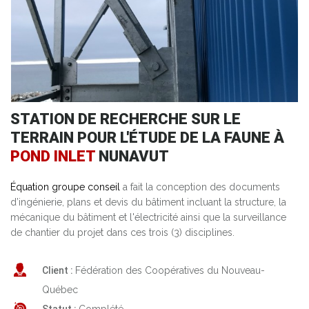
STATION DE RECHERCHE SUR LE
TERRAIN POUR L'ÉTUDE DE LA FAUNE À
POND INLET
NUNAVUT
Équation groupe conseil
a fait la conception des documents
d’ingénierie, plans et devis du bâtiment incluant la structure, la
mécanique du bâtiment et l'électricité ainsi que la surveillance
de chantier du projet dans ces trois (3) disciplines.
Client :
Fédération des Coopératives du Nouveau-
Québec